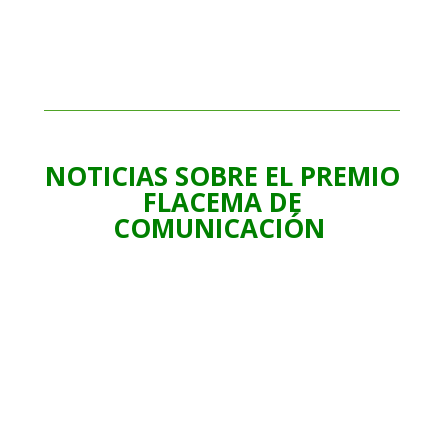
NOTICIAS SOBRE EL PREMIO
FLACEMA DE
COMUNICACIÓN
El premio FLACEMA sobre desarrollo
sostenible en la industria andaluza
alcanza su XIX edición
Se distinguirán los mejores trabajos en este