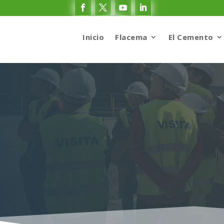
Inicio
Flacema
El Cemento