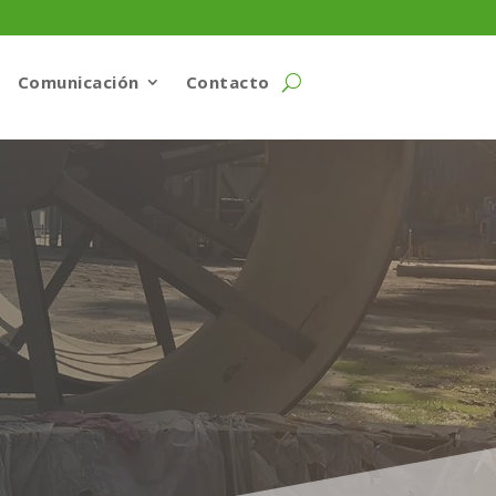
Comunicación
Contacto