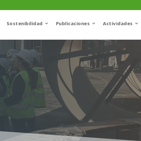
Sostenibilidad
Publicaciones
Actividades