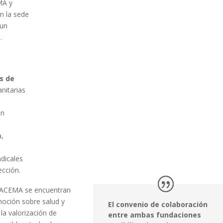
MA y
n la sede
 un
.
s de
nitarias
en
a,
dicales
cción.
FLACEMA se encuentran
moción sobre salud y
El convenio de colaboración
la valorización de
entre ambas fundaciones