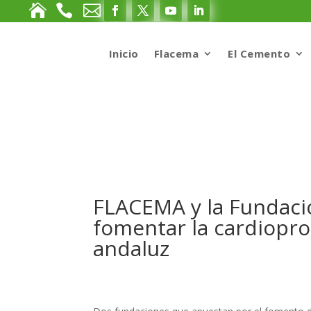



Inicio
Flacema
El Cemento
FLACEMA y la Fundaci
fomentar la cardiopro
andaluz