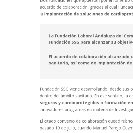
Dos fundaciones que apuestan por el fomento de 
acuerdo de colaboración, gracias al cual Fund
la
implantación de soluciones de cardiopro
La Fundación Laboral Andaluza del Cem
Fundación SSG para alcanzar su objetiv
El acuerdo de colaboración alcanzado
sanitaria, así como de implantación de
Fundación SSG viene desarrollando, desde sus orí
dentro del ámbito sanitario. En ese sentido, la 
seguros y cardioprotegidos o formación en
innovadores programas en materia de Investigaci
El citado convenio de colaboración quedó rubric
pasado 19 de julio, cuando Manuel Parejo Guz