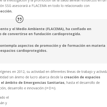
la investigación y la promoción de la salud alinean esfuerzos en un
ación SSG asesorará a FLACEMA en todo lo relacionado con
tección.
ento y el Medio Ambiente (FLACEMA), ha confiado en
o de convertirse en fundación cardioprotegida.
 contempla aspectos de promoción y de formación en materia
 espacios cardioprotegidos.
genes en 2012, su actividad en diferentes líneas de trabajo y activi
entidad sin ánimo de lucro abarca desde la
creación de espacios
 el ámbito de Emergencias Sanitarias
, hasta el desarrollo de
ón, desarrollo e innovación (I+D+i).
ado el
mán y